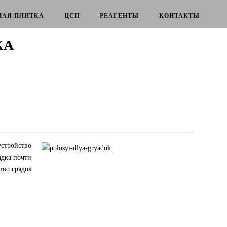
НАЯ ПЛИТКА
ЦСП
РЕАГЕНТЫ
КОНТАКТЫ
КА
стройство
адка почти
тво грядок