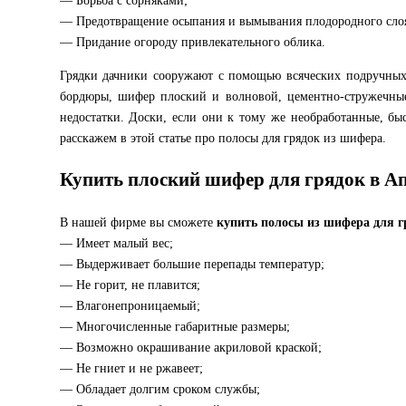
— Борьба с сорняками;
— Предотвращение осыпания и вымывания плодородного сло
— Придание огороду привлекательного облика.
Грядки дачники сооружают с помощью всяческих подручных 
бордюры, шифер плоский и волновой, цементно-стружечные 
недостатки. Доски, если они к тому же необработанные, бы
расскажем в этой статье про полосы для грядок из шифера.
Купить плоский шифер для грядок в А
В нашей фирме вы сможете
купить полосы из шифера для г
— Имеет малый вес;
— Выдерживает большие перепады температур;
— Не горит, не плавится;
— Влагонепроницаемый;
— Многочисленные габаритные размеры;
— Возможно окрашивание акриловой краской;
— Не гниет и не ржавеет;
— Обладает долгим сроком службы;