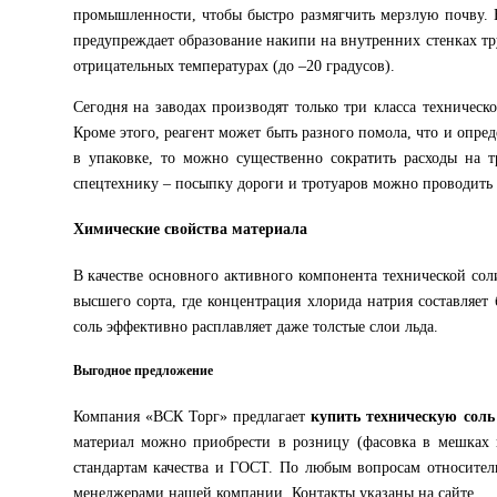
промышленности, чтобы быстро размягчить мерзлую почву. В
предупреждает образование накипи на внутренних стенках тр
отрицательных температурах (до –20 градусов).
Сегодня на заводах производят только три класса техничес
Кроме этого, реагент может быть разного помола, что и опре
в упаковке, то можно существенно сократить расходы на т
спецтехнику – посыпку дороги и тротуаров можно проводить
Химические свойства материала
В качестве основного активного компонента технической сол
высшего сорта, где концентрация хлорида натрия составляе
соль эффективно расплавляет даже толстые слои льда.
Выгодное предложение
Компания «ВСК Торг» предлагает
купить техническую соль
материал можно приобрести в розницу (фасовка в мешках п
стандартам качества и ГОСТ. По любым вопросам относитель
менеджерами нашей компании. Контакты указаны на сайте.