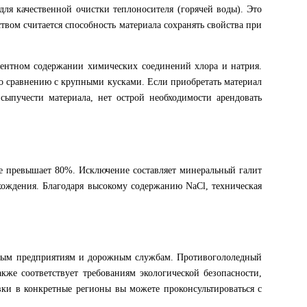
ля качественной очистки теплоносителя (горячей воды). Это
вом считается способность материала сохранять свойства при
оцентном содержании химических соединений хлора и натрия.
 по сравнению с крупными кусками. Если приобретать материал
сыпучести материала, нет острой необходимости арендовать
 не превышает 80%. Исключение составляет минеральный галит
хождения. Благодаря высокому содержанию NaCl, техническая
ным предприятиям и дорожным службам. Противогололедный
же соответствует требованиям экологической безопасности,
вки в конкретные регионы вы можете проконсультироваться с