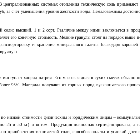
 централизованных системах отопления техническую соль применяют д
уб, за счет уменьшения уровня жесткости воды. Немаловажным достоинст
кой соли: высший, 1 и 2 сорт. Различие между ними заключается в пр
деляет его конечную стоимость. Мелкие гранулы стоят на порядок выше
ранспортировку и хранение минерального галита. Благодаря хорошей 
 вручную.
и выступает хлорид натрия. Его массовая доля в сухих смесях обычно
т более 95%. Материал получают из горных пород вулканического проис
по низкой стоимости физическим и юридическим лицам – коммуналь
о 25 и 50 кг) и оптом. Продукция полностью сертифицирована, а так
но приобретения технической соли, способов оплаты и условий доста