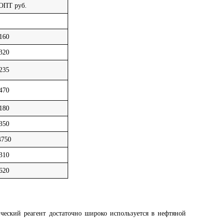
ОПТ руб.
160
320
235
470
180
350
4750
310
620
еский реагент достаточно широко используется в нефтяной