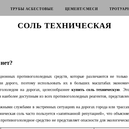
ТРУБЫ АСБЕСТОВЫЕ
ЦЕМЕНТ/СМЕСИ
ТРОТУАР
СОЛЬ ТЕХНИЧЕСКАЯ
 нет?
ионных противогололедных средств, которые различаются не только
они дорого, поэтому использовать их в больших масштабах экономи
гололедом на дорогах, целесообразнее
купить соль техническую
. Эт
я наиболее доступным из всех противогололедных реагентов, представл
ными службами в экстренных ситуациях на дорогах города или трассах 
ническая соль часто пользуется «запятнанной репутацией», что объяс
ротивогололедное средство не представляет опасности для экологическо