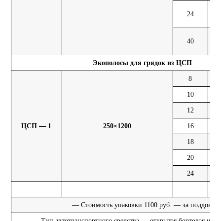
24
31
40
52
Экополосы для грядок из ЦСП
8
3,
10
3,
12
4,
ЦСП — 1
250×1200
16
6,
18
7,
20
7,
24
8,
― Стоимость упаковки 1100 руб. — за поддон
― Тип автотранспортного средства — открытая бортовая или