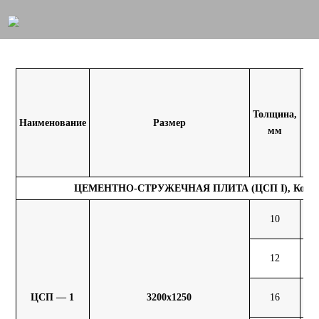
Ма
Толщина,
Наименование
Размер
шт
мм
к
ЦЕМЕНТНО-СТРУЖЕЧНАЯ ПЛИТА (ЦСП I), Костр
10
52
12
62
ЦСП — 1
3200х1250
16
83