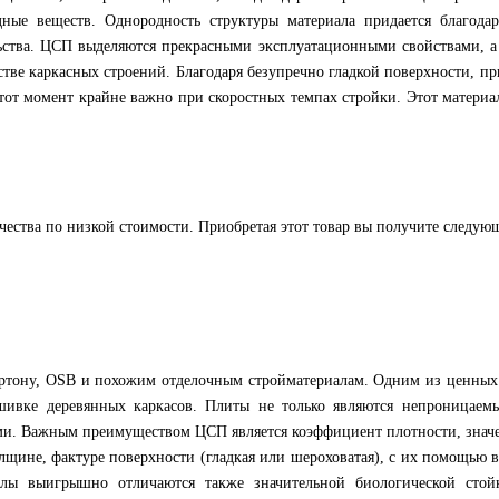
ные веществ. Однородность структуры материала придается благодар
льства. ЦСП выделяются прекрасными эксплуатационными свойствами, а
тве каркасных строений. Благодаря безупречно гладкой поверхности, п
этот момент крайне важно при скоростных темпах стройки. Этот матери
чества по низкой стоимости. Приобретая этот товар вы получите следу
ртону, OSB и похожим отделочным стройматериалам. Одним из ценных с
шивке деревянных каркасов. Плиты не только являются непроницаемы
и. Важным преимуществом ЦСП является коэффициент плотности, значен
щине, фактуре поверхности (гладкая или шероховатая), с их помощью ва
иалы выигрышно отличаются также значительной биологической стой