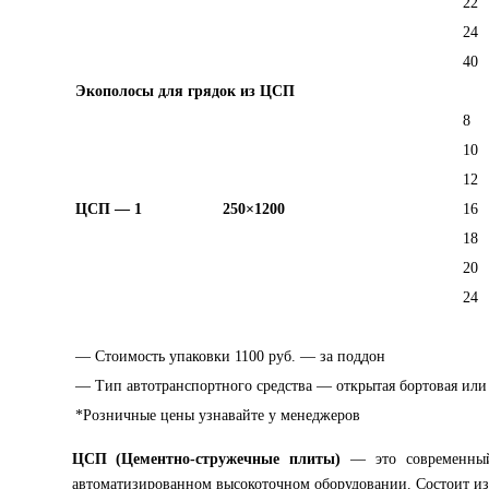
22
24
40
Экополосы для грядок из ЦСП
8
10
12
ЦСП — 1
250×1200
16
18
20
24
― Стоимость упаковки 1100 руб. — за поддон
― Тип автотранспортного средства — открытая бортовая или
*Розничные цены узнавайте у менеджеров
ЦСП (Цементно-стружечные плиты)
— это современный 
автоматизированном высокоточном оборудовании. Состоит из 