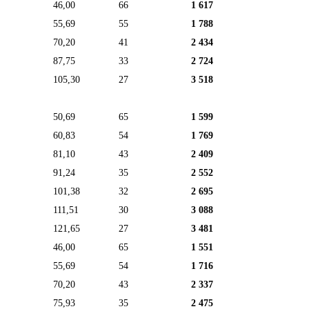
46,00
66
1 617
55,69
55
1 788
70,20
41
2 434
87,75
33
2 724
105,30
27
3 518
50,69
65
1 599
60,83
54
1 769
81,10
43
2 409
91,24
35
2 552
101,38
32
2 695
111,51
30
3 088
121,65
27
3 481
46,00
65
1 551
55,69
54
1 716
70,20
43
2 337
75,93
35
2 475