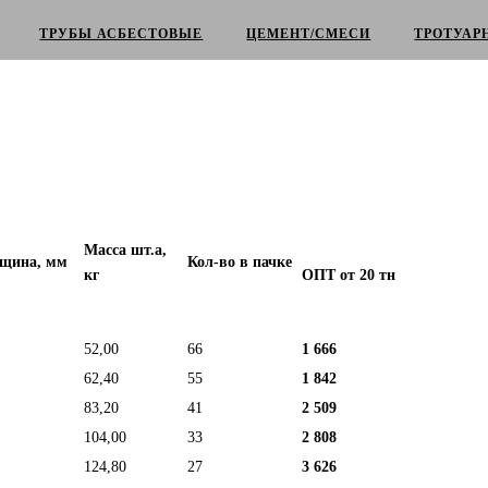
ТРУБЫ АСБЕСТОВЫЕ
ЦЕМЕНТ/СМЕСИ
ТРОТУАР
Масса шт.а,
щина, мм
Кол-во в пачке
кг
ОПТ от 20 тн
52,00
66
1 666
62,40
55
1 842
83,20
41
2 509
104,00
33
2 808
124,80
27
3 626