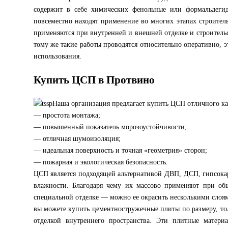
содержит в себе химических фенольные или формальдегид
повсеместно находят применение во многих этапах строите
применяются при внутренней и внешней отделке и строительс
тому же такие работы проводятся относительно оперативно, 
использования.
Купить ЦСП в Протвино
Наша организация предлагает купить ЦСП отличного ка
— простота монтажа;
— повышенный показатель морозоустойчивости;
— отличная шумоизоляция;
— идеальная поверхность и точная «геометрия» сторон;
— пожарная и экологическая безопасность.
ЦСП является подходящей альтернативой ДВП, ДСП, гипсока
влажности. Благодаря чему их массово применяют при об
специальной отделке — можно ее окрасить несколькими слоям
вы можете купить цементностружечные плиты по размеру, тол
отделкой внутреннего пространства. Эти плитные матер