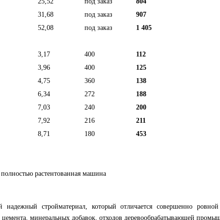
25,52
под заказ
804
31,68
под заказ
907
52,08
под заказ
1 405
3,17
400
112
3,96
400
125
4,75
360
138
6,34
272
188
7,03
240
200
7,92
216
211
8,71
180
453
 полностью растентованная машина
надежный стройматериал, который отличается совершенно ровной
цемента, минеральных добавок, отходов деревообрабатывающей промышл