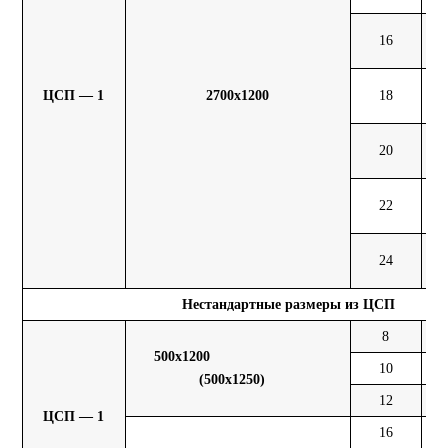
16
70
ЦСП — 1
2700х1200
18
75
20
87
22
94
24
105
Нестандартные размеры из ЦСП
8
6,
500х1200
10
8,
(500х1250)
12
9,
ЦСП — 1
16
13