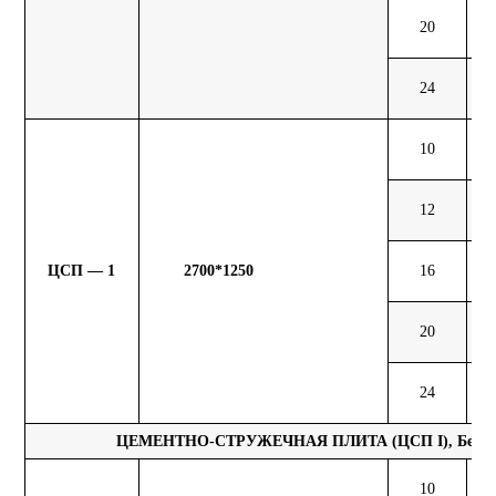
20
104
24
124
10
46
12
55
ЦСП — 1
2700*1250
16
70
20
87
24
105
ЦЕМЕНТНО-СТРУЖЕЧНАЯ ПЛИТА (ЦСП I), Белар
10
50