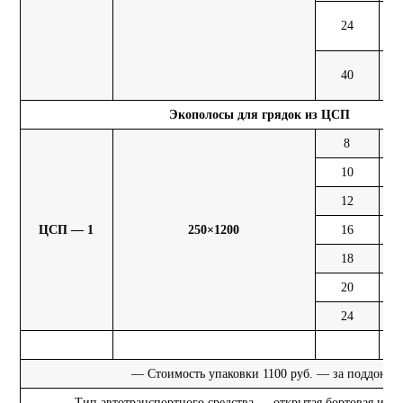
24
31
40
52
Экополосы для грядок из ЦСП
8
3,
10
3,
12
4,
ЦСП — 1
250×1200
16
6,
18
7,
20
7,
24
8,
― Стоимость упаковки 1100 руб. — за поддон
― Тип автотранспортного средства — открытая бортовая или