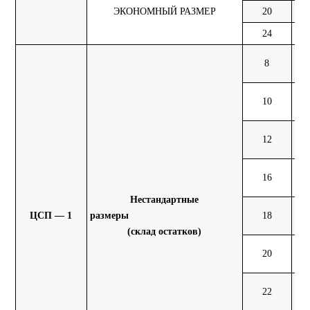
ЭКОНОМНЫЙ РАЗМЕР
20
16
24
19
8
10
10
13
12
15
16
21
Нестандартные
ЦСП — 1
размеры
18
23
(склад остатков)
20
26
22
25