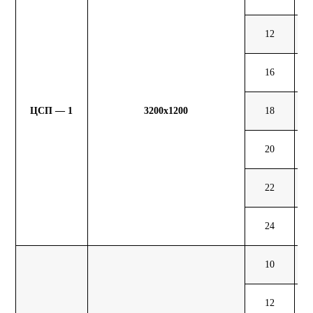
12
60
16
81
ЦСП — 1
3200х1200
18
91
20
101
22
111
24
121
10
46
12
55