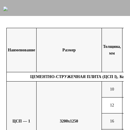
Ма
Толщина,
Наименование
Размер
шт
мм
к
ЦЕМЕНТНО-СТРУЖЕЧНАЯ ПЛИТА (ЦСП I), Костр
10
52
12
62
ЦСП — 1
3200х1250
16
83