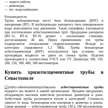
— защита кабеля;
— дымоходы;
— тех. водоснабжение.
Разновидности
Трубы асбоцементные могут быть безнапорными (БНТ) и
напорными (ВТ). В трубопроводах напорного типа передвижение
воды выполняется под давлением. Такая специфика учитывается
при изготовлении асбестоцементных труб. Продукцию напорную
(ВТ-12, ВТ-6, ВТ-9) делают с усиленными стенками,
достигающими 46 мм. Перед применением эти трубы
подвергаются специальным гидроиспытаниям. Исходя из
категории справляются 1,2 МПа. Трубы безнапорные
асбестоцементные (БНТ) используются при условии, что
проходящая жидкость не давит на стенки трубы. Изделия
производятся в соответствии ГОСТ или ТУ. Диаметры 100, 150,
200, 250, 300, 400, 500 миллиметров.
Купить хризотилцементные трубы в
Севастополе
Заказать
асбестоцементные трубы
недорого вы можете в нашей организации. Продаем продукцию,
обладающую высоким качеством различных диаметров и длин.
Асбестовые трубы различаются типом и категорией. Стоимость
зависит от вида: безнапорная или напорная и диаметра и длины.
Самая дешевая — асбестоцементная труба 150 и 100 миллиметров.