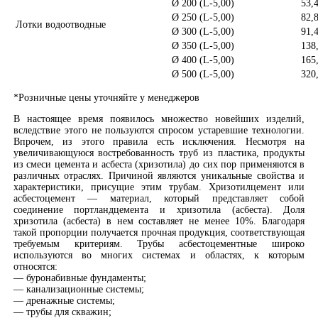
Ø 200 (L-5,00)
53,
Ø 250 (L-5,00)
82,
Лотки водоотводные
Ø 300 (L-5,00)
91,
Ø 350 (L-5,00)
138
Ø 400 (L-5,00)
165
Ø 500 (L-5,00)
320
*Розничные цены уточняйте у менеджеров
В настоящее время появилось множество новейших изделий,
вследствие этого не пользуются спросом устаревшие технологии.
Впрочем, из этого правила есть исключения. Несмотря на
увеличивающуюся востребованность труб из пластика, продукты
из смеси цемента и асбеста (хризотила) до сих пор применяются в
различных отраслях. Причиной являются уникальные свойства и
характеристики, присущие этим трубам. Хризотилцемент или
асбестоцемент — материал, который представляет собой
соединение портландцемента и хризотила (асбеста). Доля
хризотила (асбеста) в нем составляет не менее 10%. Благодаря
такой пропорции получается прочная продукция, соответствующая
требуемым критериям. Трубы асбестоцементные широко
используются во многих системах и областях, к которым
относятся:
— буронабивные фундаменты;
— канализационные системы;
— дренажные системы;
— трубы для скважин;