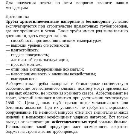
Для получения ответа по всем вопросам звоните нашим
менеджерам.
Достоинства
Трубы хризотилцементные напорные и безнапорные
успешно
эксплуатируются при строительстве прямоточных трубопроводов,
где нет тройников и углов. Такие трубы имеют ряд значительных
достоинств, здесь следует назвать:
— способность противостоять низким температурам;
— высокий уровень огнестойкости;
— влагостойкость;
— гладкая поверхность;
— длительный срок эксплуатации;
— простой монтаж;
— отличные антикоррозийные показатели;
— невосприимчивость к внешним воздействиям;
— выгодная цена.
Асбоцементные трубы напорные и безнапорные соответствуют
особенностям отечественного климата, поэтому могут применяться
в разных областях, не исключая крайнего севера. Асбестоцемент не
горит, который начинает плавиться при достижении температуры
1550 °C. Цена данных труб гораздо ниже металлических или
бетонных аналогов. При их установке не требуется специальное
оборудование. Из немногих минусов отмечают значительная масса
изделий и невысокий коэффициент ударных нагрузок. Вот только
выгоды от эксплуатации
асбестоцементных труб
реально больше.
Использование такой продукции даст возможность сократить
бюджет на строительство трубопровода.