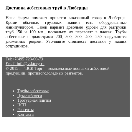
Доставка асбестовых труб в Люберцы
Наша фирма поможет привезти заказанный товар в Люберцы.
Кроме обычных грузовых машин есть оборудованные
манипулятором. Такой вариант довольно удобен для разгрузки
труб 150 и 100 мм., поскольку их перевозят в пачках. Трубы
асбестовые с диаметрами 200, 500, 300, 400, 250 загружаются
уложенные рядами. Уточняйте стоимость доставки у наших
сотрудников.
Tel:+7
(495)723-00-73
Email:info@vsktorg.ru
© 2015 г "ВСК Торг" - комплексные поставки асбестовой
продукции, противогололедных реагентов.
Трубы асбестовые
Цемент/смеси
Тротуарная плитка
ЦСП
Реагенты
Контакты