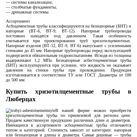
— системы канализации;
— столбчатые фундаменты;
— дренажные системы.
Ассортимент
Асбоцементные трубы классифицируются на безнапорные (БНТ) и
напорные (ВТ-6, ВТ-9, ВТ-12). Напорные трубопроводы
постоянно находятся под давлением. Такая особенность
учитывается при проектировании труб хризотилцементных.
Напорные изделия (ВТ-12, ВТ-9, ВТ-6) выпускают с усиленными
стенками до 45 мм. Напорные трубопроводы перед эксплуатацией
подвергаются обязательным гидроиспытаниям. Исходя из толщины
выдерживают 1,2 МПа. Безнапорные асбестоцементные трубы
(БНТ) эксплуатируются при условии, что жидкость не оказывает
давления на стенки трубы при прохождении. Продукция
изготавливается в соответствии ТУ или ГОСТ. Диаметры от 100
до 500 мм.
Купить хризотилцементные трубы в
Люберцах
В нашей фирме можно приобрести
хризотилцементные трубы по приемлемой для региона цене.
Продаем качественную продукцию различных длин и диаметров.
Имеющиеся в ассортименте асбоцементные трубы отличаются
типом и категорией. Стоимость зависит от категории: напорная
или безнапорная и длины и диаметра. Самые дешевые — трубы