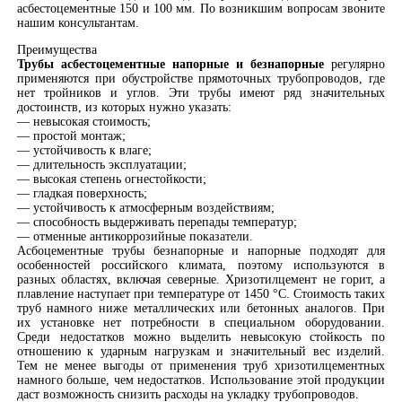
асбестоцементные 150 и 100 мм. По возникшим вопросам звоните
нашим консультантам.
Преимущества
Трубы асбестоцементные напорные и безнапорные
регулярно
применяются при обустройстве прямоточных трубопроводов, где
нет тройников и углов. Эти трубы имеют ряд значительных
достоинств, из которых нужно указать:
— невысокая стоимость;
— простой монтаж;
— устойчивость к влаге;
— длительность эксплуатации;
— высокая степень огнестойкости;
— гладкая поверхность;
— устойчивость к атмосферным воздействиям;
— способность выдерживать перепады температур;
— отменные антикоррозийные показатели.
Асбоцементные трубы безнапорные и напорные подходят для
особенностей российского климата, поэтому используются в
разных областях, включая северные. Хризотилцемент не горит, а
плавление наступает при температуре от 1450 °C. Стоимость таких
труб намного ниже металлических или бетонных аналогов. При
их установке нет потребности в специальном оборудовании.
Среди недостатков можно выделить невысокую стойкость по
отношению к ударным нагрузкам и значительный вес изделий.
Тем не менее выгоды от применения труб хризотилцементных
намного больше, чем недостатков. Использование этой продукции
даст возможность снизить расходы на укладку трубопроводов.