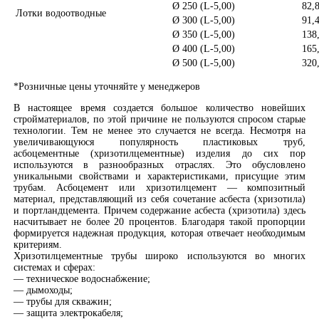
Ø 250 (L-5,00)
82,
Лотки водоотводные
Ø 300 (L-5,00)
91,
Ø 350 (L-5,00)
138
Ø 400 (L-5,00)
165
Ø 500 (L-5,00)
320
*Розничные цены уточняйте у менеджеров
В настоящее время создается большое количество новейших
стройматериалов, по этой причине не пользуются спросом старые
технологии. Тем не менее это случается не всегда. Несмотря на
увеличивающуюся популярность пластиковых труб,
асбоцементные (хризотилцементные) изделия до сих пор
используются в разнообразных отраслях. Это обусловлено
уникальными свойствами и характеристиками, присущие этим
трубам. Асбоцемент или хризотилцемент — композитный
материал, представляющий из себя сочетание асбеста (хризотила)
и портландцемента. Причем содержание асбеста (хризотила) здесь
насчитывает не более 20 процентов. Благодаря такой пропорции
формируется надежная продукция, которая отвечает необходимым
критериям.
Хризотилцементные трубы широко используются во многих
системах и сферах:
— техническое водоснабжение;
— дымоходы;
— трубы для скважин;
— защита электрокабеля;