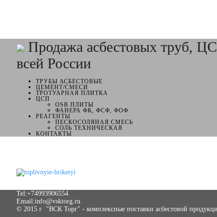
Продажа асбестовых труб, ЦС
всей России
ТРУБЫ АСБЕСТОВЫЕ
ЦЕМЕНТ/СМЕСИ
ТРОТУАРНАЯ ПЛИТКА
ЦСП
OSB ПЛИТЫ
ФАНЕРА ФК, ФСФ, ФОФ
РЕАГЕНТЫ
ПЕСКОСОЛЯНАЯ СМЕСЬ
СОЛЬ ТЕХНИЧЕСКАЯ
КОНТАКТЫ
Tel:+74993906554
Email:info@vsktorg.ru
© 2015 г "ВСК Торг" - комплексные поставки асбестовой продукци