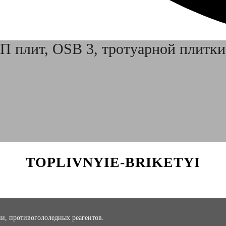
П плит, OSB 3, тротуарной плитки
TOPLIVNYIE-BRIKETYI
и, противогололедных реагентов.