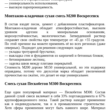
— универсальность использования;
— высокую паропроницаемость.
Монтажно-кладочная сухая смесь М200 Воскресенск
В состав входят песок, цемент с добавлением пластификаторов.
Монтажно-кладочная обладает атмосферостойкостью, высоким
уровнем адгезии к минеральным основаниям,
морозоустойчивостью, экологичностью. Затвердевший раствор
сохраняет свои свойства при температуре от -45 до +55 градусов.
По этой причине вы можете применять её во всех регионах (даже
северных). Подходит для решения следующих задач:
— укладка тротуарной брусчатки;
— выкладка стен и фундаментов из кирпичей и бетонных блоков;
— бетонирование лестниц;
— заделка швов между плитами перекрытий.
Стоимость М200 дороже М150 универсальной, но эти издержки
оправданы, потому что двухсотая марка обладает увеличенной
прочностью на сжатие, это делает ее еще универсальнее.
Смесь сухая Пескобетон М300 Воскресенск
Еще один популярный материал — Пескобетон М300. Состав
данной сухой смеси включает в себя 33% портландцемента и 67%
крупнофракционного песка. Такой раствор находит применение
как в индивидуальном, так и в промышленном строительстве.
Хотя сферы применения могут быть намного шире. Материал