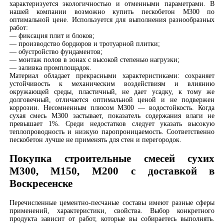
характеризуется экологичностью и отменными параметрами. В
нашей компании возможно купить пескобетон М300 по
оптимальной цене. Используется для выполнения разнообразных
работ:
— фиксация плит и блоков;
— производство бордюров и тротуарной плитки;
— обустройство фундаментов;
— монтаж полов в зонах с высокой степенью нагрузки;
— заливка промплощадок.
Материал обладает прекрасными характеристиками: сохраняет
устойчивость к механическим воздействиям и влиянию
окружающей среды, пластичный, не дает усадку, к тому же
долговечный, отличается оптимальной ценой и не подвержен
коррозии. Несомненным плюсом М300 — водостойкость. Когда
сухая смесь М300 застывает, показатель содержания влаги не
превышает 1%. Среди недостатков следует указать высокую
теплопроводность и низкую паропроницаемость. Соответственно
пескобетон лучше не применять для стен и перегородок.
Покупка строительные смесей сухих
М300, М150, М200 с доставкой в
Воскресенске
Перечисленные цементно-песчаные составы имеют разные сферы
применений, характеристики, свойства. Выбор конкретного
продукта зависит от работ, которые вы собираетесь выполнять.