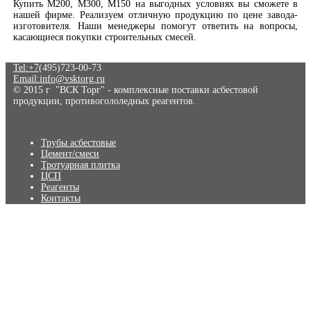
Купить М200, М300, М150 на выгодных условиях вы сможете в
нашей фирме. Реализуем отличную продукцию по цене завода-
изготовителя. Наши менеджеры помогут ответить на вопросы,
касающиеся покупки строительных смесей.
Tel:+7
(495)723-00-73
Email:info@vsktorg.ru
© 2015 г "ВСК Торг" - комплексные поставки асбестовой
продукции, противогололедных реагентов.
Трубы асбестовые
Цемент/смеси
Тротуарная плитка
ЦСП
Реагенты
Контакты