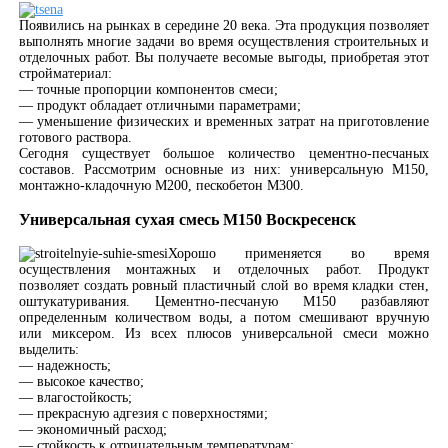
Появились на рынках в середине 20 века. Эта продукция позволяет
выполнять многие задачи во время осуществления строительных и
отделочных работ. Вы получаете весомые выгоды, приобретая этот
стройматериал:
— точные пропорции компонентов смеси;
— продукт обладает отличными параметрами;
— уменьшение физических и временных затрат на приготовление
готового раствора.
Сегодня существует большое количество цементно-песчаных
составов. Рассмотрим основные из них: универсальную М150,
монтажно-кладочную М200, пескобетон М300.
Универсальная сухая смесь М150 Воскресенск
Хорошо применяется во время
осуществления монтажных и отделочных работ. Продукт
позволяет создать ровный пластичный слой во время кладки стен,
оштукатуривания. Цементно-песчаную М150 разбавляют
определенным количеством воды, а потом смешивают вручную
или миксером. Из всех плюсов универсальной смеси можно
выделить:
— надежность;
— высокое качество;
— влагостойкость;
— прекрасную адгезия с поверхностями;
— экономичный расход;
— стойкость к отрицательным температурам;