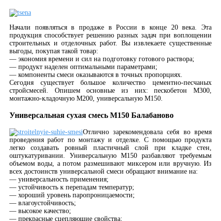
Начали появляться в продаже в России в конце 20 века. Эта
продукция способствует решению разных задач при воплощении
строительных и отделочных работ. Вы извлекаете существенные
выгоды, покупая такой товар:
— экономия времени и сил на подготовку готового раствора;
— продукт наделен оптимальными параметрами;
— компоненты смеси оказываются в точных пропорциях.
Сегодня существует большое количество цементно-песчаных
стройсмесей. Опишем основные из них: пескобетон М300,
монтажно-кладочную М200, универсальную М150.
Универсальная сухая смесь М150 Балабаново
Отлично зарекомендовала себя во время
проведения работ по монтажу и отделке. С помощью продукта
легко создавать ровный пластичный слой при кладке стен,
оштукатуривании. Универсальную М150 разбавляют требуемым
объемом воды, а потом размешивают миксером или вручную. Из
всех достоинств универсальной смеси обращают внимание на:
— универсальность применения;
— устойчивость к перепадам температур;
— хороший уровень паропроницаемости;
— влагоустойчивость;
— высокое качество;
— прекрасные сцепляющие свойства;