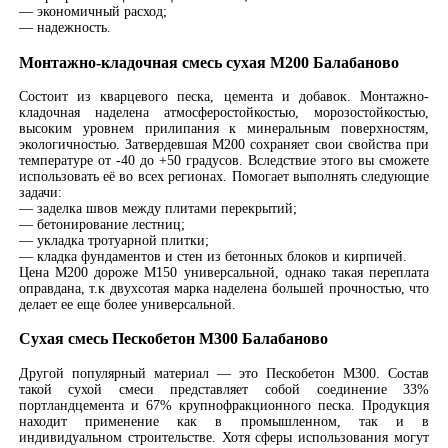
— экономичный расход;
— надежность.
Монтажно-кладочная смесь сухая М200 Балабаново
Состоит из кварцевого песка, цемента и добавок. Монтажно-
кладочная наделена атмосферостойкостью, морозостойкостью,
высоким уровнем прилипания к минеральным поверхностям,
экологичностью. Затвердевшая М200 сохраняет свои свойства при
температуре от -40 до +50 градусов. Вследствие этого вы сможете
использовать её во всех регионах. Помогает выполнять следующие
задачи:
— заделка швов между плитами перекрытий;
— бетонирование лестниц;
— укладка тротуарной плитки;
— кладка фундаментов и стен из бетонных блоков и кирпичей.
Цена М200 дороже М150 универсальной, однако такая переплата
оправдана, т.к двухсотая марка наделена большей прочностью, что
делает ее еще более универсальной.
Сухая смесь Пескобетон М300 Балабаново
Другой популярный материал — это Пескобетон М300. Состав
такой сухой смеси представляет собой соединение 33%
портландцемента и 67% крупнофракционного песка. Продукция
находит применение как в промышленном, так и в
индивидуальном строительстве. Хотя сферы использования могут