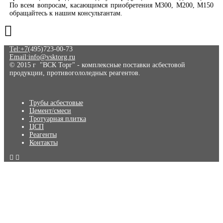
По всем вопросам, касающимся приобретения М300, М200, М150
обращайтесь к нашим консультантам.
Tel:+7
(495)723-00-73
Email:info@vsktorg.ru
© 2015 г "ВСК Торг" - комплексные поставки асбестовой
продукции, противогололедных реагентов.
Трубы асбестовые
Цемент/смеси
Тротуарная плитка
ЦСП
Реагенты
Контакты