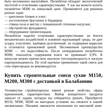
быть несомненно масштабнее. Пескобетон обладает экологической
чистотой и отличными характеристиками. У нас вы можете купить
пескобетон М300 по невысокой цене. Применяется для решения
разных задач:
— крепление блоков и плит;
— изготовление брусчатки и бордюров;
— стяжка пола в местах с повышенной степенью нагрузки;
— обустройство фундамента;
— оборудование промплощадок.
Пескобетон наделен отличными характеристиками: не боится
механических воздействий и влияний окружающей среды, не дает
усадку, пластичен, вдобавок долговечный, не подвержен коррозии
и отличается приемлемой ценой. Несомненное преимущество
М300 — это водостойкость. После затвердевания пескобетона
М300, показатель содержания влаги не превышает 0,9%. К
минусам можно причислить высокую теплопроводность и низкую
паропроницаемость. По этой причине применение такой смеси для
стен перегородок не рекомендуется.
Купить строительные смеси сухие М150,
М200, М300 с доставкой в Балабаново
Упомянутые стройматериалы имеют разные свойства, сферы
применений, характеристики. Выбор конкретного продукта
зависит от задачи, которую вы собираетесь решать. Приобрести
М150, М300, М200 на выгодных условиях вы сможете в нашей
организации. Продаем заводскую продукцию по выгодной цене.