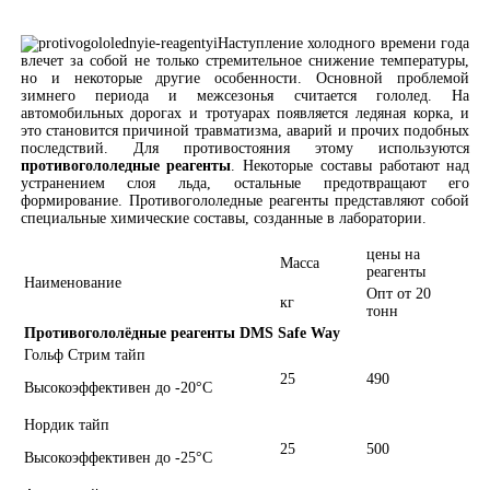
Наступление холодного времени года
влечет за собой не только стремительное снижение температуры,
но и некоторые другие особенности. Основной проблемой
зимнего периода и межсезонья считается гололед. На
автомобильных дорогах и тротуарах появляется ледяная корка, и
это становится причиной травматизма, аварий и прочих подобных
последствий. Для противостояния этому используются
противогололедные реагенты
. Некоторые составы работают над
устранением слоя льда, остальные предотвращают его
формирование. Противогололедные реагенты представляют собой
специальные химические составы, созданные в лаборатории.
цены на
Масса
реагенты
Наименование
Опт от 20
кг
тонн
Противогололёдные реагенты DMS Safe Way
Гольф Стрим тайп
25
490
Высокоэффективен до -20°С
Нордик тайп
25
500
Высокоэффективен до -25°С