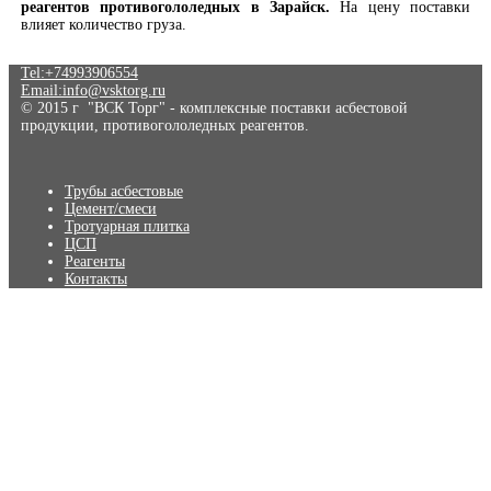
реагентов противогололедных в Зарайск.
На цену поставки
влияет количество груза.
Tel:+74993906554
Email:info@vsktorg.ru
© 2015 г "ВСК Торг" - комплексные поставки асбестовой
продукции, противогололедных реагентов.
Трубы асбестовые
Цемент/смеси
Тротуарная плитка
ЦСП
Реагенты
Контакты