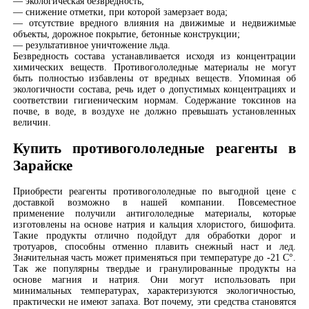
— экологическая безвредность;
— снижение отметки, при которой замерзает вода;
— отсутствие вредного влияния на движимые и недвижимые
объекты, дорожное покрытие, бетонные конструкции;
— результативное уничтожение льда.
Безвредность состава устанавливается исходя из концентрации
химических веществ. Противогололедные материалы не могут
быть полностью избавлены от вредных веществ. Упоминая об
экологичности состава, речь идет о допустимых концентрациях и
соответствии гигиеническим нормам. Содержание токсинов на
почве, в воде, в воздухе не должно превышать установленных
величин.
Купить противогололедные реагенты в
Зарайске
Приобрести реагенты противогололедные по выгодной цене с
доставкой возможно в нашей компании. Повсеместное
применение получили антигололедные материалы, которые
изготовлены на основе натрия и кальция хлористого, бишофита.
Такие продукты отлично подойдут для обработки дорог и
тротуаров, способны отменно плавить снежный наст и лед.
Значительная часть может применяться при температуре до -21 С°.
Так же популярны твердые и гранулированные продукты на
основе магния и натрия. Они могут использовать при
минимальных температурах, характеризуются экологичностью,
практически не имеют запаха. Вот почему, эти средства становятся