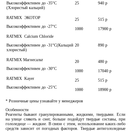
Высокоэффективен до -35°С
25
940 р
(Хлористый кальций)
RATMIX ЭКОТОР
25
515 р
Высокоэффективен до -27°С
1000
17900 р
RATMIX Calcium Chloride
Высокоэффективен до -31°С(Кальций
20
890 р
хлористый)
RATMIX Магнесальт
20
480 р
Высокоэффективен до -30°С
1000
17040 р
RATMIX Kayer
25
515 р
Высокоэффективен до -25°С
1000
18900 р
* Розничные цены узнавайте у менеджеров
Особенности
Реагенты бывают гранулированными, жидкими, твердыми. Если
на улице слякоть и снег, больше подойдут твердые составы, при
гололедице — жидкие. В связи с этим, использование каких-либо
средств зависит от погодных факторов. Твердые антигололедные