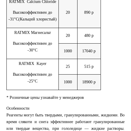
RATMIX Calcium Chloride
Высокоэффективен до
20
890 р
-31°С(Кальций хлористый)
RATMIX Магнесальт
20
480 р
Высокоэффективен до
-30°С
1000
17040 р
RATMIX Kayer
25
515 р
Высокоэффективен до
-25°С
1000
18900 р
* Розничные цены узнавайте у менеджеров
Особенности
Реагенты могут быть твердыми, гранулированными, жидкими. Во
время слякоти и снега эффективнее работают гранулированные
или твердые вещества, при гололедице — жидкие растворы.