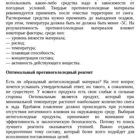
использовать какие-либо средства надо в зависимости от
погодных условий. Твердые противогололедные материалы
рекомендуется применять после очистки территории от снега.
Растворимые средства нужно применять до выпадения осадков,
при этом, температура должна быть не должна быть менее -5С. На
результативность противогололедных материалов влияют
некоторые факторы, среди них:
— уровень вязкости материала;
— расход;
— температура;
— плавящая способность;
— концентрация состава;
— активность действующего вещества.
Оптимальный противогололедный реагент
Есть ли образцовый антигололедный материал? На этот вопрос
хочется услышать утвердительный ответ, но такого, к сожалению,
не существует. У всякого продукта есть свои слабые и сильные
стороны. Оптимальным является продукт, который при
минимальной температуре растопит наибольшее количество снега
и льда. Вдобавок плавление должно происходить при условии
отсутствия негативного влияния на окружающую среду. Выбирая
антигололедные продукты, принимают во внимание их
эффективность и экологическую безопасность. Потому то поиск
лучшего реагента оказывается утопией. Важно отдавать
предпочтение тому составу, который более всего подойдет для
исполнения поставленных целей.