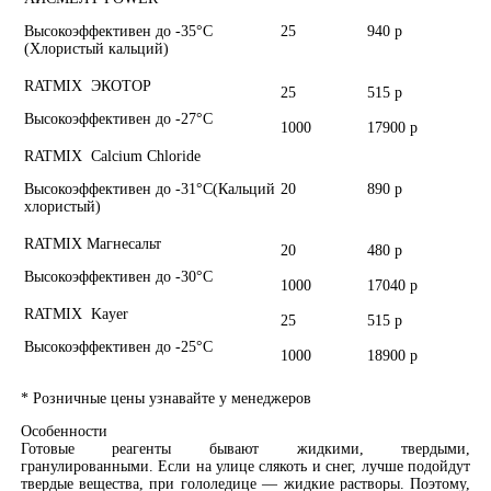
Высокоэффективен до -35°С
25
940 р
(Хлористый кальций)
RATMIX ЭКОТОР
25
515 р
Высокоэффективен до -27°С
1000
17900 р
RATMIX Calcium Chloride
Высокоэффективен до -31°С(Кальций
20
890 р
хлористый)
RATMIX Магнесальт
20
480 р
Высокоэффективен до -30°С
1000
17040 р
RATMIX Kayer
25
515 р
Высокоэффективен до -25°С
1000
18900 р
* Розничные цены узнавайте у менеджеров
Особенности
Готовые реагенты бывают жидкими, твердыми,
гранулированными. Если на улице слякоть и снег, лучше подойдут
твердые вещества, при гололедице — жидкие растворы. Поэтому,