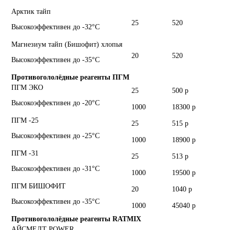
Арктик тайп
25
520
Высокоэффективен до -32°С
Магнезиум тайп (Бишофит) хлопья
20
520
Высокоэффективен до -35°С
Противогололёдные реагенты ПГМ
ПГМ ЭКО
25
500 р
Высокоэффективен до -20°С
1000
18300 р
ПГМ -25
25
515 р
Высокоэффективен до -25°С
1000
18900 р
ПГМ -31
25
513 р
Высокоэффективен до -31°С
1000
19500 р
ПГМ БИШОФИТ
20
1040 р
Высокоэффективен до -35°С
1000
45040 р
Противогололёдные реагенты RATMIX
АЙСМЕЛТ POWER