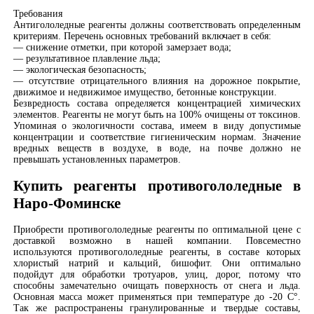
Требования
Антигололедные реагенты должны соответствовать определенным
критериям. Перечень основных требований включает в себя:
— снижение отметки, при которой замерзает вода;
— результативное плавление льда;
— экологическая безопасность;
— отсутствие отрицательного влияния на дорожное покрытие,
движимое и недвижимое имущество, бетонные конструкции.
Безвредность состава определяется концентрацией химических
элементов. Реагенты не могут быть на 100% очищены от токсинов.
Упоминая о экологичности состава, имеем в виду допустимые
концентрации и соответствие гигиеническим нормам. Значение
вредных веществ в воздухе, в воде, на почве должно не
превышать установленных параметров.
Купить реагенты противогололедные в
Наро-Фоминске
Приобрести противогололедные реагенты по оптимальной цене с
доставкой возможно в нашей компании. Повсеместно
используются противогололедные реагенты, в составе которых
хлористый натрий и кальций, бишофит. Они оптимально
подойдут для обработки тротуаров, улиц, дорог, потому что
способны замечательно очищать поверхность от снега и льда.
Основная масса может применяться при температуре до -20 С°.
Так же распространены гранулированные и твердые составы,