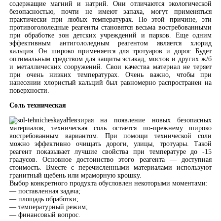
содержащие магний и натрий. Они отличаются экологической
безопасностью, почти не имеют запаха, могут применяться
практически при любых температурах. По этой причине, эти
противогололедные реагенты становятся весьма востребованными
при обработке зон детских учреждений и парков. Еще одним
эффективным антигололедным реагентом является хлорид
кальция. Он широко применяется для тротуаров и дорог. Будет
оптимальным средством для защиты эстакад, мостов и других ж/б
и металлических сооружений. Свои качества материал не теряет
при очень низких температурах. Очень важно, чтобы при
нанесении хлористый кальций был равномерно распространен на
поверхности.
Соль техническая
Невзирая на появление новых безопасных
материалов, техническая соль остается по-прежнему широко
востребованным вариантом. При помощи технической соли
можно эффективно очищать дороги, улицы, тротуары. Такой
реагент показывает лучшие свойства при температуре до -15
градусов. Основное достоинство этого реагента — доступная
стоимость. Вместе с перечисленными материалами используют
гранитный щебень или мраморную крошку.
Выбор конкретного продукта обусловлен некоторыми моментами:
— поставленная задача;
— площадь обработки;
— температурный режим;
— финансовый вопрос.