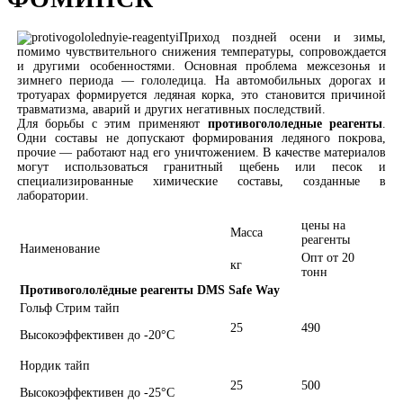
Приход поздней осени и зимы,
помимо чувствительного снижения температуры, сопровождается
и другими особенностями. Основная проблема межсезонья и
зимнего периода — гололедица. На автомобильных дорогах и
тротуарах формируется ледяная корка, это становится причиной
травматизма, аварий и других негативных последствий.
Для борьбы с этим применяют
противогололедные реагенты
.
Одни составы не допускают формирования ледяного покрова,
прочие — работают над его уничтожением. В качестве материалов
могут использоваться гранитный щебень или песок и
специализированные химические составы, созданные в
лаборатории.
цены на
Масса
реагенты
Наименование
Опт от 20
кг
тонн
Противогололёдные реагенты DMS Safe Way
Гольф Стрим тайп
25
490
Высокоэффективен до -20°С
Нордик тайп
25
500
Высокоэффективен до -25°С