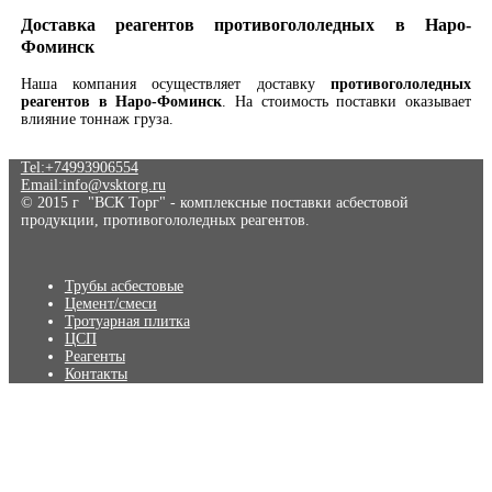
Доставка реагентов противогололедных в Наро-
Фоминск
Наша компания осуществляет доставку
противогололедных
реагентов в Наро-Фоминск
. На стоимость поставки оказывает
влияние тоннаж груза.
Tel:+74993906554
Email:info@vsktorg.ru
© 2015 г "ВСК Торг" - комплексные поставки асбестовой
продукции, противогололедных реагентов.
Трубы асбестовые
Цемент/смеси
Тротуарная плитка
ЦСП
Реагенты
Контакты