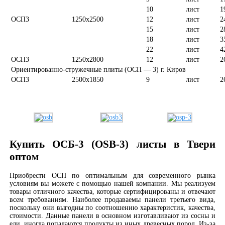
10
лист
1
ОСП3
1250х2500
12
лист
2
15
лист
2
18
лист
3
22
лист
4
ОСП3
1250х2800
12
лист
2
Ориентированно-стружечные плиты (ОСП — 3) г. Киров
ОСП3
2500х1850
9
лист
2
Купить ОСБ-3 (OSB-3) листы в Твери
оптом
Приобрести ОСП по оптимальным для современного рынка
условиям вы можете с помощью нашей компании. Мы реализуем
товары отличного качества, которые сертифицированы и отвечают
всем требованиям. Наиболее продаваемы панели третьего вида,
поскольку они выгодны по соотношению характеристик, качества,
стоимости. Данные панели в основном изготавливают из сосны и
ели, иногда попадаются продукты из иных древесных пород. Из-за