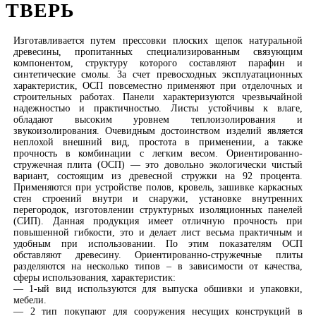
ТВЕРЬ
Изготавливается путем прессовки плоских щепок натуральной
древесины, пропитанных специализированным связующим
компонентом, структуру которого составляют парафин и
синтетические смолы. За счет превосходных эксплуатационных
характеристик, ОСП повсеместно применяют при отделочных и
строительных работах. Панели характеризуются чрезвычайной
надежностью и практичностью. Листы устойчивы к влаге,
обладают высоким уровнем теплоизолирования и
звукоизолирования. Очевидным достоинством изделий является
неплохой внешний вид, простота в применении, а также
прочность в комбинации с легким весом. Ориентированно-
стружечная плита (ОСП) — это довольно экологически чистый
вариант, состоящим из древесной стружки на 92 процента.
Применяются при устройстве полов, кровель, зашивке каркасных
стен строений внутри и снаружи, установке внутренних
перегородок, изготовлении структурных изоляционных панелей
(СИП). Данная продукция имеет отличную прочность при
повышенной гибкости, это и делает лист весьма практичным и
удобным при использовании. По этим показателям ОСП
обставляют древесину. Ориентированно-стружечные плиты
разделяются на несколько типов – в зависимости от качества,
сферы использования, характеристик:
— 1-ый вид используются для выпуска обшивки и упаковки,
мебели.
— 2 тип покупают для сооружения несущих конструкций в