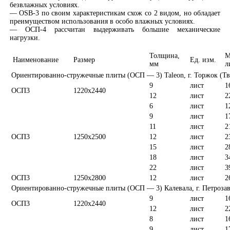
безвлажных условиях.
— OSB-3 по своим характеристикам схож со 2 видом, но обладает
преимуществом использования в особо влажных условиях.
— ОСП-4 рассчитан выдерживать большие механические
нагрузки.
Толщина,
М
Наименование
Размер
Ед. изм.
мм
л
Ориентированно-стружечные плиты (ОСП — 3) Taleon, г. Торжок (Тве
9
лист
1
ОСП3
1220х2440
12
лист
2
6
лист
1
9
лист
1
11
лист
2
ОСП3
1250х2500
12
лист
2
15
лист
2
18
лист
3
22
лист
3
ОСП3
1250х2800
12
лист
2
Ориентированно-стружечные плиты (ОСП — 3) Калевала, г. Петроза
9
лист
1
ОСП3
1220х2440
12
лист
2
8
лист
1
9
лист
1