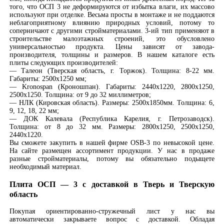
того, что ОСП 3 не деформируются от избытка влаги, их массово
используют при отделке. Весьма просты в монтаже и не поддаются
неблагоприятному влиянию природных условий, потому то
соперничают с другими стройматериалами. 3-ий тип применяют в
строительстве малоэтажных строений, это обусловлено
универсальностью продукта. Цены зависят от завода-
производителя, толщины и размеров. В нашем каталоге есть
плиты следующих производителей:
— Талеон (Тверская область, г. Торжок). Толщина: 8-22 мм.
Габариты: 2500х1250 мм;
— Kronospan (Кроношпан). Габариты: 2440х1220, 2800х1250,
2500х1250. Толщина: от 9 до 32 миллиметров;
— НЛК (Кировская область). Размеры: 2500х1850мм. Толщина: 6,
9, 12, 18, 22 мм;
— ДОК Калевала (Республика Карелия, г. Петрозаводск).
Толщина: от 8 до 32 мм. Размеры: 2800х1250, 2500х1250,
2440х1220.
Вы сможете закупить в нашей фирме OSB-3 по невысокой цене.
На сайте размещен ассортимент продукции. У нас в продаже
разные стройматериалы, потому вы обязательно подыщете
необходимый материал.
Плита ОСП — 3 с доставкой в Тверь и Тверскую
область
Покупая ориентированно-стружечный лист у нас вы
автоматически закрываете вопрос с доставкой. Обладая