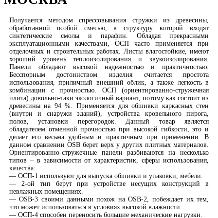
Получается методом спрессовывания стружки из древесины,
обработанной особой смесью, в структуру которой входят
синтетические смолы и парафин. Обладая прекрасными
эксплуатационными качествами, ОСП часто применяется при
отделочных и строительных работах. Листы влагостойкие, имеют
хороший уровень теплоизолирования и звукоизолирования.
Панели обладают высокой надежностью и практичностью.
Бесспорным достоинством изделия считается простота
использования, приличный внешний облик, а также легкость в
комбинации с прочностью. ОСП (ориентированно-стружечная
плита) довольно-таки экологичный вариант, потому как состоит из
древесины на 94 %. Применяется для обшивки каркасных стен
(внутри и снаружи зданий), устройства кровельного пирога,
полов, установки перегородок. Данный товар является
обладателем отменной прочностью при высокой гибкости, это и
делает его весьма удобным и практичным при применении. В
данном сравнении OSB берет верх у других плитных материалов.
Ориентированно-стружечные панели разбиваются на несколько
типов – в зависимости от характеристик, сферы использования,
качества:
— ОСП-1 используют для выпуска обшивки и упаковки, мебели.
— 2-ой тип берут при устройстве несущих конструкций в
невлажных помещениях.
— OSB-3 своими данными похож на OSB-2, побеждает их тем,
что может использоваться в условиях высокой влажности.
— ОСП-4 способен переносить большие механические нагрузки.