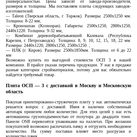
универсальностью. Цены зависят от завода-производителя,
размеров и толщины. Мы поставляем плиты следующих заводов-
изготовителей:
— Taleon (Тверская область, г. Торжок). Размеры: 2500х1250 мм.
Толщина: 8-22 мм;
— Кроношпан (Kronospan). Габариты: 2500х1250, 2800х1250,
2440х1220. Толщина: 9-32 мм;
— Комбинат деревообрабатываюший Калевала (Республика
Карелия, г. Петрозаводск). Толщина: 8, 9, 10, 12, 15, 18, 22 мм.
Размеры: 2440х1220, 2800х1250, 2500х1250. ;
— НЛК (г. Киров). Размеры: 2500х1850мм. Толщина: от 6 до 22
мм
Возможно купить по выгодной стоимости ОСП 3 в нашей
компании. В прайсе указан перечень продукции. У нас в продаже
разные категории стройматериалов, потому для вас обязательно
найдется требуемый товар.
Плита ОСП — 3 с доставкой в Москву и Московскую
область
Покупая ориентированно-стружечную плиту у нас автоматически
решается вопрос с доставкой. Имея в наличии собственный
автопарк привезем любое количество. Для этих целей у нас есть
автомашины грузоподъемностью от полутора до двадцати тонн.
Панели OSB перевозятся упаковками на паллетах. При желании
покупателей возможно распечатать пачку и отгрузить необходимое
количество. На сумму поставки влияет место разгрузки и
количество пачек.