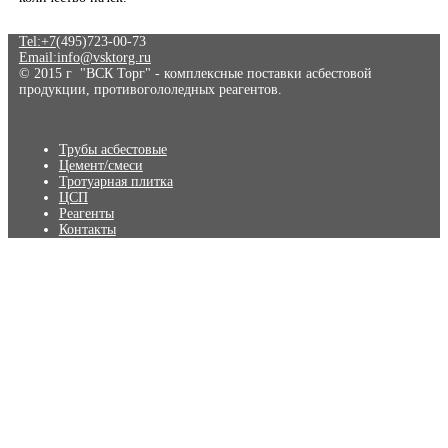
Tel:+7
(495)723-00-73
Email:info@vsktorg.ru
© 2015 г "ВСК Торг" - комплексные поставки асбестовой
продукции, противогололедных реагентов.
Трубы асбестовые
Цемент/смеси
Тротуарная плитка
ЦСП
Реагенты
Контакты