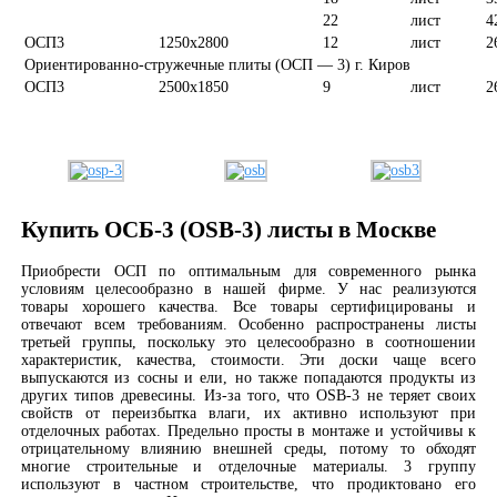
22
лист
4
ОСП3
1250х2800
12
лист
2
Ориентированно-стружечные плиты (ОСП — 3) г. Киров
ОСП3
2500х1850
9
лист
2
Купить ОСБ-3 (OSB-3) листы в Москве
Приобрести ОСП по оптимальным для современного рынка
условиям целесообразно в нашей фирме. У нас реализуются
товары хорошего качества. Все товары сертифицированы и
отвечают всем требованиям. Особенно распространены листы
третьей группы, поскольку это целесообразно в соотношении
характеристик, качества, стоимости. Эти доски чаще всего
выпускаются из сосны и ели, но также попадаются продукты из
других типов древесины. Из-за того, что OSB-3 не теряет своих
свойств от переизбытка влаги, их активно используют при
отделочных работах. Предельно просты в монтаже и устойчивы к
отрицательному влиянию внешней среды, потому то обходят
многие строительные и отделочные материалы. 3 группу
используют в частном строительстве, что продиктовано его