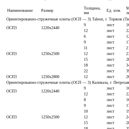
Толщина,
М
Наименование
Размер
Ед. изм.
мм
л
Ориентированно-стружечные плиты (ОСП — 3) Taleon, г. Торжок (Тве
9
лист
1
ОСП3
1220х2440
12
лист
2
6
лист
1
9
лист
1
11
лист
2
ОСП3
1250х2500
12
лист
2
15
лист
2
18
лист
3
22
лист
3
ОСП3
1250х2800
12
лист
2
Ориентированно-стружечные плиты (ОСП — 3) Калевала, г. Петроза
9
лист
1
ОСП3
1220х2440
12
лист
2
8
лист
1
9
лист
1
10
лист
1
ОСП3
1250х2500
12
лист
2
15
лист
2
18
лист
3