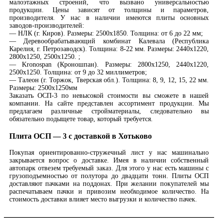
малоэтажных строений, что вызвано универсальностью
продукции. Цены зависят от толщины и параметров,
производителя. У нас в наличии имеются плиты основных
заводов-производителей:
— НЛК (г. Киров). Размеры: 2500х1850. Толщина: от 6 до 22 мм;
— Деревообрабатывающий комбинат Калевала (Республика
Карелия, г. Петрозаводск). Толщина: 8-22 мм. Размеры: 2440х1220,
2800х1250, 2500х1250. ;
— Kronospan (Кроношпан). Размеры: 2800х1250, 2440х1220,
2500х1250. Толщина: от 9 до 32 миллиметров;
— Талеон (г. Торжок, Тверская обл.). Толщина: 8, 9, 12, 15, 22 мм.
Размеры: 2500х1250мм
Заказать ОСП-3 по невысокой стоимости вы сможете в нашей
компании. На сайте представлен ассортимент продукции. Мы
предлагаем различные стройматериалы, следовательно вы
обязательно подыщете товар, который требуется.
Плита ОСП — 3 с доставкой в Хотьково
Покупая ориентированно-стружечный лист у нас машинально
закрывается вопрос о доставке. Имея в наличии собственный
автопарк отвезем требуемый заказ. Для этого у нас есть машины с
грузоподъемностью от полутора до двадцати тонн. Плиты ОСП
доставляют пачками на поддонах. При желании покупателей мы
распечатываем пачки и привозим необходимое количество. На
стоимость доставки влияет место выгрузки и количество пачек.