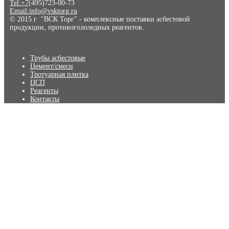
Tel:+7
(495)723-00-73
Email:info@vsktorg.ru
© 2015 г "ВСК Торг" - комплексные поставки асбестовой
продукции, противогололедных реагентов.
Трубы асбестовые
Цемент/смеси
Тротуарная плитка
ЦСП
Реагенты
Контакты