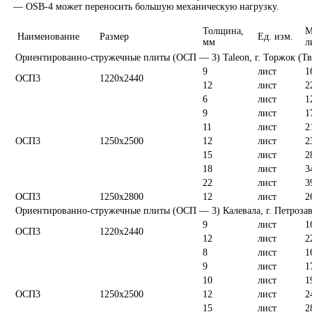
— OSB-4 может переносить большую механическую нагрузку.
Толщина,
М
Наименование
Размер
Ед. изм.
мм
л
Ориентированно-стружечные плиты (ОСП — 3) Taleon, г. Торжок (Тве
9
лист
1
ОСП3
1220х2440
12
лист
2
6
лист
1
9
лист
1
11
лист
2
ОСП3
1250х2500
12
лист
2
15
лист
2
18
лист
3
22
лист
3
ОСП3
1250х2800
12
лист
2
Ориентированно-стружечные плиты (ОСП — 3) Калевала, г. Петроза
9
лист
1
ОСП3
1220х2440
12
лист
2
8
лист
1
9
лист
1
10
лист
1
ОСП3
1250х2500
12
лист
2
15
лист
2