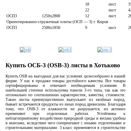
18
лист
3
22
лист
4
ОСП3
1250х2800
12
лист
2
Ориентированно-стружечные плиты (ОСП — 3) г. Киров
ОСП3
2500х1850
9
лист
2
Купить ОСБ-3 (OSB-3) листы в Хотьково
Купить OSB на выгодных для вас условиях целесообразно в нашей
фирме. У нас в продаже товары достойного качества. Все товары
сертифицированы и отвечают необходимым условиям. В
наибольшей степени используемы панели 3-го типа, так как это
оптимально по соотношению характеристик, качества, стоимости.
Такие листы преимущественно выпускают из хвойных пород,
бывает встречаются продукты из иных пород древесины. Благодаря
тому, что OSB-3 от влажности не разрушается, их активно
применяют при отделочных работах. Устойчивы к
неблагоприятному воздействию природной среды и весьма удобны
в монтаже, вследствие чего соперничают с иными отделочными и
строительными материалами. 3 класс применяется в строительстве