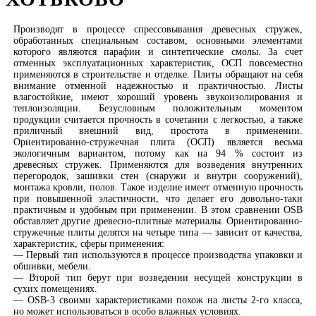
Производят в процессе спрессовывания древесных стружек,
обработанных специальным составом, основными элементами
которого являются парафин и синтетические смолы. За счет
отменных эксплуатационных характеристик, ОСП повсеместно
применяются в строительстве и отделке. Плиты обращают на себя
внимание отменной надежностью и практичностью. Листы
влагостойкие, имеют хороший уровень звукоизолирования и
теплоизоляции. Безусловным положительным моментом
продукции считается прочность в сочетании с легкостью, а также
приличный внешний вид, простота в применении.
Ориентированно-стружечная плита (ОСП) является весьма
экологичным вариантом, потому как на 94 % состоит из
древесных стружек. Применяются для возведения внутренних
перегородок, зашивки стен (снаружи и внутри сооружений),
монтажа кровли, полов. Такое изделие имеет отменную прочность
при повышенной эластичности, что делает его довольно-таки
практичным и удобным при применении. В этом сравнении OSB
обставляет другие древесно-плитные материалы. Ориентированно-
стружечные плиты делятся на четыре типа — зависит от качества,
характеристик, сферы применения:
— Первый тип используются в процессе производства упаковки и
обшивки, мебели.
— Второй тип берут при возведении несущей конструкции в
сухих помещениях.
— OSB-3 своими характеристиками похож на листы 2-го класса,
но может использоваться в особо влажных условиях.