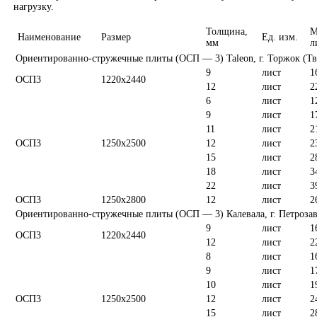
нагрузку.
Толщина,
М
Наименование
Размер
Ед. изм.
мм
л
Ориентированно-стружечные плиты (ОСП — 3) Taleon, г. Торжок (Тве
9
лист
1
ОСП3
1220х2440
12
лист
2
6
лист
1
9
лист
1
11
лист
2
ОСП3
1250х2500
12
лист
2
15
лист
2
18
лист
3
22
лист
3
ОСП3
1250х2800
12
лист
2
Ориентированно-стружечные плиты (ОСП — 3) Калевала, г. Петроза
9
лист
1
ОСП3
1220х2440
12
лист
2
8
лист
1
9
лист
1
10
лист
1
ОСП3
1250х2500
12
лист
2
15
лист
2