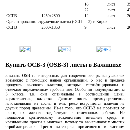
18
лист
3
22
лист
4
ОСП3
1250х2800
12
лист
2
Ориентированно-стружечные плиты (ОСП — 3) г. Киров
ОСП3
2500х1850
9
лист
2
Купить ОСБ-3 (OSB-3) листы в Балашихе
Заказать OSB на интересных для современного рынка условиях
возможно с помощью нашей организации. У нас в продаже
продукты высокого качества, которые сертифицированы и
отвечают определенным требованиям. Особенно популярны листы
3 класса, т.к. они оптимальны в соотношении цены,
характеристик, качества. Данные листы преимущественно
изготавливают из сосны и ели, реже встречаются изделия из
других пород древесины. Из-за того, что ОСП-3 не портится от
влаги, их массово задействуют в отделочных работах. Не
поддаются критическому воздействию внешней среды и
чрезвычайно просты в монтаже, потому то выигрывают у многих
стройматериалов. Третья категория применяется в частном