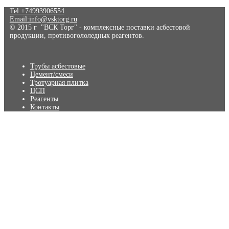
Tel:+74993906554
Email:info@vsktorg.ru
© 2015 г "ВСК Торг" - комплексные поставки асбестовой
продукции, противогололедных реагентов.
Трубы асбестовые
Цемент/смеси
Тротуарная плитка
ЦСП
Реагенты
Контакты