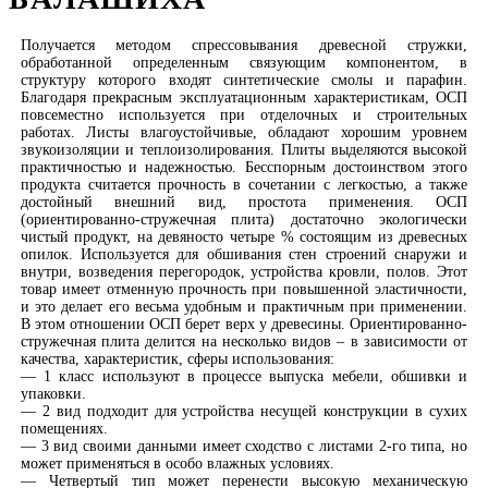
Получается методом спрессовывания древесной стружки,
обработанной определенным связующим компонентом, в
структуру которого входят синтетические смолы и парафин.
Благодаря прекрасным эксплуатационным характеристикам, ОСП
повсеместно используется при отделочных и строительных
работах. Листы влагоустойчивые, обладают хорошим уровнем
звукоизоляции и теплоизолирования. Плиты выделяются высокой
практичностью и надежностью. Бесспорным достоинством этого
продукта считается прочность в сочетании с легкостью, а также
достойный внешний вид, простота применения. ОСП
(ориентированно-стружечная плита) достаточно экологически
чистый продукт, на девяносто четыре % состоящим из древесных
опилок. Используется для обшивания стен строений снаружи и
внутри, возведения перегородок, устройства кровли, полов. Этот
товар имеет отменную прочность при повышенной эластичности,
и это делает его весьма удобным и практичным при применении.
В этом отношении ОСП берет верх у древесины. Ориентированно-
стружечная плита делится на несколько видов – в зависимости от
качества, характеристик, сферы использования:
— 1 класс используют в процессе выпуска мебели, обшивки и
упаковки.
— 2 вид подходит для устройства несущей конструкции в сухих
помещениях.
— 3 вид своими данными имеет сходство с листами 2-го типа, но
может применяться в особо влажных условиях.
— Четвертый тип может перенести высокую механическую