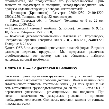
строительстве, это продиктовано его универсальностью. Цены
зависят от параметров и толщины, завода-производителя. Мы
продаем изделия следующих заводов-изготовителей:
— Kronospan (Кроношпан). Размеры: 2800х1250, 2440х1220,
2500х1250. Толщина: от 9 до 32 миллиметров;
— Taleon (Тверская обл., г. Торжок). Толщина: от 8 до 22 мм.
Размеры: 2500х1250;
— Нововятский лыжный комбинат (г. Киров). Толщина: 6, 9, 12,
18, 22 мм. Габариты: 2500х1850;
— Комбинат деревообрабатываюший Калевала (г. Петрозаводск,
Республика Карелия). Габариты: 2800х1250, 2500х1250, 2440х1220.
Толщина: 8-22 мм.
Купить OSB-3 по доступной цене можно в нашей фирме. В прайсе
размещен перечень продукции. Мы предлагаем различные
стройматериалы, вот почему для вас обязательно найдется
материал, который необходим.
Плита ОСП — 3 с доставкой в Балашиху
Заказывая ориентированно-стружечную плиту в нашей фирме
машинально закрывается проблема доставки. Имея в наличии свой
автотранспорт привезем требуемый заказ. Для этих целей у нас
есть автомашины грузоподъемностью до 20 тонн. Листы ОСП-3
перевозятся упаковками, размещенными на поддонах. При
желании заказчиков мы раскрываем упаковки и привозим
необходимое количество. Стоимость поставки зависит от тоннажа
и места выгрузки.