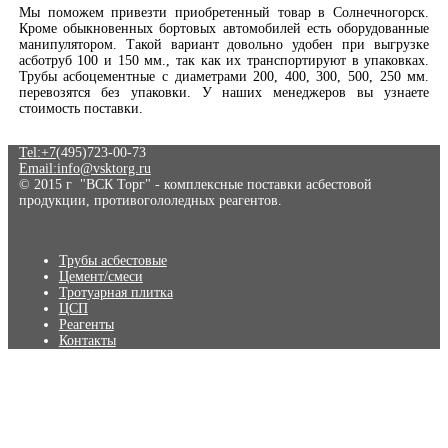
Мы поможем привезти приобретенный товар в Солнечногорск.
Кроме обыкновенных бортовых автомобилей есть оборудованные
манипулятором. Такой вариант довольно удобен при выгрузке
асботруб 100 и 150 мм., так как их транспортируют в упаковках.
Трубы асбоцементные с диаметрами 200, 400, 300, 500, 250 мм.
перевозятся без упаковки. У наших менеджеров вы узнаете
стоимость поставки.
Tel:+7
(495)723-00-73
Email:info@vsktorg.ru
© 2015 г "ВСК Торг" - комплексные поставки асбестовой
продукции, противогололедных реагентов.
Трубы асбестовые
Цемент/смеси
Тротуарная плитка
ЦСП
Реагенты
Контакты