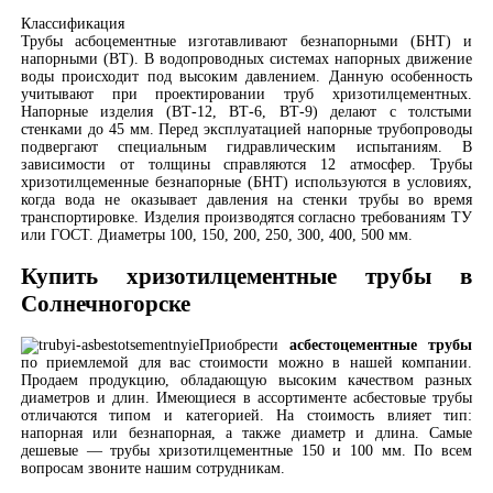
Классификация
Трубы асбоцементные изготавливают безнапорными (БНТ) и
напорными (ВТ). В водопроводных системах напорных движение
воды происходит под высоким давлением. Данную особенность
учитывают при проектировании труб хризотилцементных.
Напорные изделия (ВТ-12, ВТ-6, ВТ-9) делают с толстыми
стенками до 45 мм. Перед эксплуатацией напорные трубопроводы
подвергают специальным гидравлическим испытаниям. В
зависимости от толщины справляются 12 атмосфер. Трубы
хризотилцеменные безнапорные (БНТ) используются в условиях,
когда вода не оказывает давления на стенки трубы во время
транспортировке. Изделия производятся согласно требованиям ТУ
или ГОСТ. Диаметры 100, 150, 200, 250, 300, 400, 500 мм.
Купить хризотилцементные трубы в
Солнечногорске
Приобрести
асбестоцементные трубы
по приемлемой для вас стоимости можно в нашей компании.
Продаем продукцию, обладающую высоким качеством разных
диаметров и длин. Имеющиеся в ассортименте асбестовые трубы
отличаются типом и категорией. На стоимость влияет тип:
напорная или безнапорная, а также диаметр и длина. Самые
дешевые — трубы хризотилцементные 150 и 100 мм. По всем
вопросам звоните нашим сотрудникам.