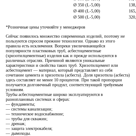
Ø 350 (L-5,00)
138
Ø 400 (L-5,00)
165
Ø 500 (L-5,00)
320
*Розничные цены уточняйте у менеджеров
Сейчас появилось множество современных изделий, поэтому не
пользуются спросом прежние технологии. Однако из этого
правила есть исключения. Вопреки увеличивающейся
популярности пластиковых труб, асбестоцементные
(хризотилцементные) изделия как и прежде используются в
различных отраслях. Причиной являются уникальные
характеристики и свойства таких труб. Хризотилцемент или
асбестоцемент — материал, который представляет из себя
сочетание цемента и хризотила (асбеста). Доля хризотила (асбеста)
здесь составляет не менее 10 процентов. При такой пропорции
получается долговечный продукт, соответствующий требуемым
условиям.
Трубы асбестоцементные широко эксплуатируются в
разноплановых системах и сферах:
— фундаменты;
— системы канализации;
— техническое водоснабжение;
— трубы для скважин;
— дренаж;
— защита электрокабеля;
— дымоходы.