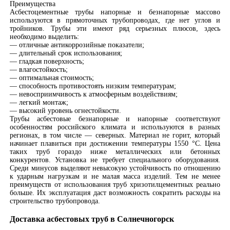
Преимущества
Асбестоцементные трубы напорные и безнапорные массово
используются в прямоточных трубопроводах, где нет углов и
тройников. Трубы эти имеют ряд серьезных плюсов, здесь
необходимо выделить:
— отличные антикоррозийные показатели;
— длительный срок использования;
— гладкая поверхность;
— влагостойкость;
— оптимальная стоимость;
— способность противостоять низким температурам;
— невосприимчивость к атмосферным воздействиям;
— легкий монтаж;
— высокий уровень огнестойкости.
Трубы асбестовые безнапорные и напорные соответствуют
особенностям российского климата и используются в разных
регионах, в том числе — северных. Материал не горит, который
начинает плавиться при достижении температуры 1550 °C. Цена
таких труб гораздо ниже металлических или бетонных
конкурентов. Установка не требует специального оборудования.
Среди минусов выделяют невысокую устойчивость по отношению
к ударным нагрузкам и не малая масса изделий. Тем не менее
преимуществ от использования труб хризотилцементных реально
больше. Их эксплуатация даст возможность сократить расходы на
строительство трубопровода.
Доставка асбестовых труб в Солнечногорск