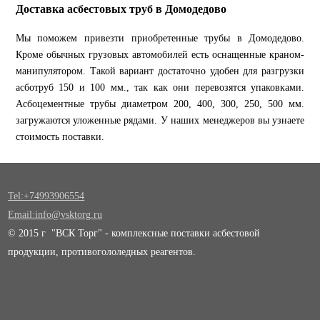
Доставка асбестовых труб в Домодедово
Мы поможем привезти приобретенные трубы в Домодедово.
Кроме обычных грузовых автомобилей есть оснащенные краном-
манипулятором. Такой вариант достаточно удобен для разгрузки
асботруб 150 и 100 мм., так как они перевозятся упаковками.
Асбоцементные трубы диаметром 200, 400, 300, 250, 500 мм.
загружаются уложенные рядами. У наших менеджеров вы узнаете
стоимость поставки.
Tel:+74993906554
Email:info@vsktorg.ru
© 2015 г "ВСК Торг" - комплексные поставки асбестовой
продукции, противогололедных реагентов.