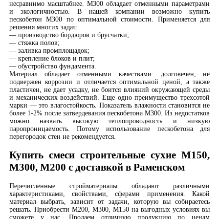
несравнимо масштабнее. М300 обладает отменными параметрами
и экологичностью. В нашей компании возможно купить
пескобетон М300 по оптимальной стоимости. Применяется для
решения многих задач:
— производство бордюров и брусчатки;
— стяжка полов;
— заливка промплощадок;
— крепление блоков и плит;
— обустройство фундамента.
Материал обладает отменными качествами: долговечен, не
подвержен коррозии и отличается оптимальной ценой, а также
пластичен, не дает усадку, не боится влияний окружающей среды
и механических воздействий. Еще одно преимущество трехсотой
марки — это влагостойкость. Показатель влажности становится не
более 1-2% после затвердевания пескобетона М300. Из недостатков
можно назвать высокую теплопроводность и низкую
паропроницаемость. Потому использование пескобетона для
перегородок стен не рекомендуется.
Купить смеси строительные сухие М150,
М300, М200 с доставкой в Раменском
Перечисленные стройматериалы обладают различными
характеристиками, свойствами, сферами применения. Какой
материал выбрать, зависит от задачи, которую вы собираетесь
решать. Приобрести М200, М300, М150 на выгодных условиях вы
сможете у нас. Продаем отличную продукцию по ценам