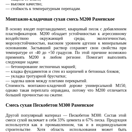
— высокое качество;
— стойкость к температурным перепадам.
Монтажно-кладочная сухая смесь М200 Раменское
В основу входят портландцемент, кварцевый песок с добавлением
пластификаторов. М200 обладает устойчивостью к агрессивному
воздействию окружающей среды, экологичностью,
морозоустойчивостью, высоким уровнем адгезии к минеральным
основаниям. Застывший раствор сохраняет свои свойства при
температуре от -40 до +50 градусов. По этой причине возможно
применять М200 в любом регионе. Помогает выполнять
следующие задачи:
— бетонирование лестничных маршей;
— кладка фундаментов и стен из кирпичей и бетонных блоков;
— укладка тротуарной брусчатки;
— заделка швов между плитами перекрытий.
Стоимость монтажно-кладочной дороже универсальной М150,
однако такая переплата оправдана, потому что М200 отличается
большей прочностью на сжатие.
Смесь сухая Пескобетон М300 Раменское
Другой популярный материал — Пескобетон М300. Состав этой
смеси сухой включает в себя 33% цемента и 67% песка. Продукция
используется как в промышленном, так и в индивидуальном
строительстве. Хотя область использования может быть