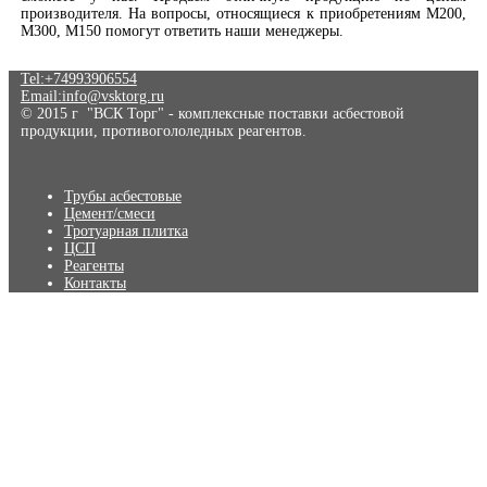
производителя. На вопросы, относящиеся к приобретениям М200,
М300, М150 помогут ответить наши менеджеры.
Tel:+74993906554
Email:info@vsktorg.ru
© 2015 г "ВСК Торг" - комплексные поставки асбестовой
продукции, противогололедных реагентов.
Трубы асбестовые
Цемент/смеси
Тротуарная плитка
ЦСП
Реагенты
Контакты