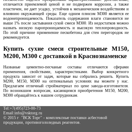
отличается приемлемой ценой и не подвержен коррозии, а также
пластичен, не дает усадку, устойчив к механическим воздействиям и
влиянию окружающей среды. Еще одним плюсом М300 является ее
водонепроницаемость. Показатель содержания влаги становится не
выше 1% после застывания сухой смеси М300. Из недостатков можно
назвать низкую паропроницаемость и высокую теплопроводность.
По этой причине применение пескобетона для стен перегородок не
рекомендуется.
Купить сухие смеси строительные М150,
М200, М300 с доставкой в Краснознаменске
Названые цементно-песчаные составы отличаются сферами
применения, свойствами, характеристиками. Выбор конкретного
продукта зависит от задач, которые вы собрались решить. Купить
М200, М150, М300 на оптимальных условиях вы можете у нас.
Предлагаем отличный стройматериал по цене завода-изготовителя.
По возникшим вопросам, касающимся приобретения М150, М200,
М300 обращайтесь к нашим сотрудникам.
Tel:+7
(495)723-00-73
Email:info@vsktorg.ru
© 2015 г "ВСК Торг" - комплексные поставки асбестовой
продукции, противогололедных реагентов.