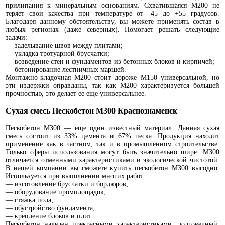
прилипания к минеральным основаниям. Схватившаяся М200 не
теряет свои качества при температуре от -45 до +55 градусов.
Благодаря данному обстоятельству, вы можете применять состав в
любых регионах (даже северных). Помогает решать следующие
задачи:
— заделывание швов между плитами;
— укладка тротуарной брусчатки;
— возведение стен и фундаментов из бетонных блоков и кирпичей;
— бетонирование лестничных маршей.
Монтажно-кладочная М200 стоит дороже М150 универсальной, но
эти издержки оправданы, так как М200 характеризуется большей
прочностью, это делает ее еще универсальнее.
Сухая смесь Пескобетон М300 Краснознаменск
Пескобетон М300 — еще один известный материал. Данная сухая
смесь состоит из 33% цемента и 67% песка. Продукция находит
применение как в частном, так и в промышленном строительстве.
Только сферы использования могут быть значительно шире. М300
отличается отменными характеристиками и экологической чистотой.
В нашей компании вы сможете купить пескобетон М300 выгодно.
Используется при выполнении многих работ:
— изготовление брусчатки и бордюров;
— оборудование промплощадок;
— стяжка пола;
— обустройство фундамента;
— крепление блоков и плит.
Пескобетон наделен прекрасными характеристиками: долговечный,