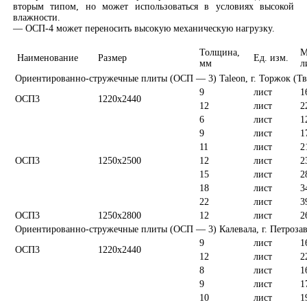
вторым типом, но может использоваться в условиях высокой
влажности.
— ОСП-4 может переносить высокую механическую нагрузку.
Толщина,
М
Наименование
Размер
Ед. изм.
мм
л
Ориентированно-стружечные плиты (ОСП — 3) Taleon, г. Торжок (Тве
9
лист
1
ОСП3
1220х2440
12
лист
2
6
лист
1
9
лист
1
11
лист
2
ОСП3
1250х2500
12
лист
2
15
лист
2
18
лист
3
22
лист
3
ОСП3
1250х2800
12
лист
2
Ориентированно-стружечные плиты (ОСП — 3) Калевала, г. Петроза
9
лист
1
ОСП3
1220х2440
12
лист
2
8
лист
1
9
лист
1
10
лист
1