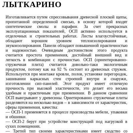
ЛЫТКАРИНО
Изготавливается путем спрессовывания древесной плоской щепы,
пропитанной определенной смесью, в основу которой входят
синтетические смолы и парафин. За счет прекрасных
эксплуатационных показателей, ОСП активно используется в
отделочных и строительных работах. Листы влагоустойчивые,
обладают хорошим уровнем теплоизолирования и
звукоизолирования. Панели обладают повышенной практичностью
и надежностью. Очевидным достоинством этого продукта
считается простота применения, достойный внешний вид и
легкость в комбинации с прочностью. ОСП (ориентированно-
стружечная плита) считается довольно-таки экологичным
продуктом, потому как на 92 % состоит из древесных стружек.
Используется при монтаже кровли, полов, установке перегородок,
зашивании каркасных стен строений внутри и снаружи,
изготовлении сип-панелей. Этот продукт имеет отличную
прочность при высокой эластичности, это делает его весьма
удобным и практичным при применении. В данном сравнении
ОСП выигрывают у древесины. Ориетированно стружечные плиты
разделяются на несколько видов – в зависимости от характеристик,
сферы применения, качества:
— ОСП-1 применяется в процессе производства мебели, упаковки
и обшивки.
— ОСП-2 берут при устройстве конструкций под нагрузкой в
сухих помещениях.
— Третий тип своими характеристиками имеет сходство со