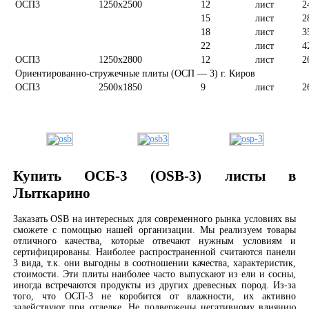
ОСП3
1250х2500
12
лист
2
15
лист
2
18
лист
3
22
лист
4
ОСП3
1250х2800
12
лист
2
Ориентированно-стружечные плиты (ОСП — 3) г. Киров
ОСП3
2500х1850
9
лист
2
Купить ОСБ-3 (OSB-3) листы в
Лыткарино
Заказать OSB на интересных для современного рынка условиях вы
сможете с помощью нашей организации. Мы реализуем товары
отличного качества, которые отвечают нужным условиям и
сертифицированы. Наиболее распространенной считаются панели
3 вида, т.к. они выгодны в соотношении качества, характеристик,
стоимости. Эти плиты наиболее часто выпускают из ели и сосны,
иногда встречаются продукты из других древесных пород. Из-за
того, что ОСП-3 не коробится от влажности, их активно
задействуют при отделке. Не подвержены негативному влиянию