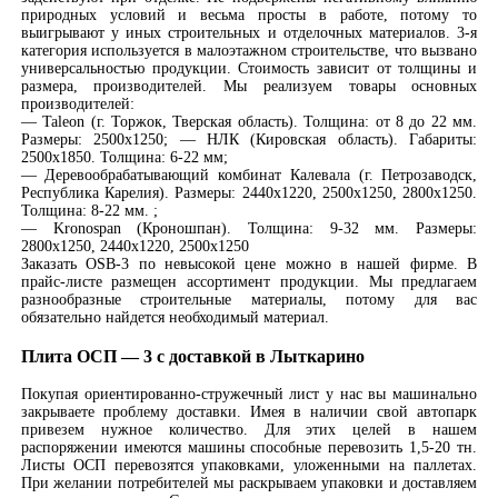
природных условий и весьма просты в работе, потому то
выигрывают у иных строительных и отделочных материалов. 3-я
категория используется в малоэтажном строительстве, что вызвано
универсальностью продукции. Стоимость зависит от толщины и
размера, производителей. Мы реализуем товары основных
производителей:
— Taleon (г. Торжок, Тверская область). Толщина: от 8 до 22 мм.
Размеры: 2500х1250; — НЛК (Кировская область). Габариты:
2500х1850. Толщина: 6-22 мм;
— Деревообрабатывающий комбинат Калевала (г. Петрозаводск,
Республика Карелия). Размеры: 2440х1220, 2500х1250, 2800х1250.
Толщина: 8-22 мм. ;
— Kronospan (Кроношпан). Толщина: 9-32 мм. Размеры:
2800х1250, 2440х1220, 2500х1250
Заказать OSB-3 по невысокой цене можно в нашей фирме. В
прайс-листе размещен ассортимент продукции. Мы предлагаем
разнообразные строительные материалы, потому для вас
обязательно найдется необходимый материал.
Плита ОСП — 3 с доставкой в Лыткарино
Покупая ориентированно-стружечный лист у нас вы машинально
закрываете проблему доставки. Имея в наличии свой автопарк
привезем нужное количество. Для этих целей в нашем
распоряжении имеются машины способные перевозить 1,5-20 тн.
Листы ОСП перевозятся упаковками, уложенными на паллетах.
При желании потребителей мы раскрываем упаковки и доставляем