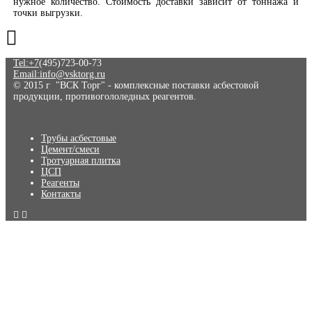
нужное количество. Стоимость доставки зависит от тоннажа и
точки выгрузки.
Tel:+7
(495)723-00-73
Email:info@vsktorg.ru
© 2015 г "ВСК Торг" - комплексные поставки асбестовой
продукции, противогололедных реагентов.
Трубы асбестовые
Цемент/смеси
Тротуарная плитка
ЦСП
Реагенты
Контакты